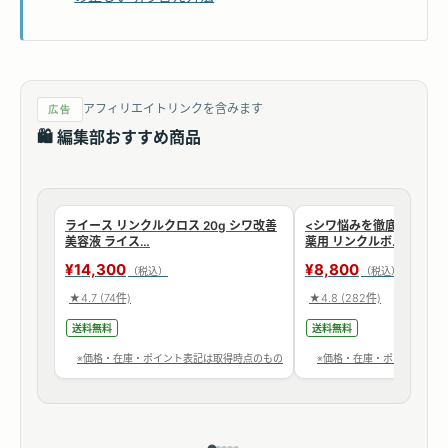
アフィリエイトリンクを含みます
広告
🛍 編集部おすすめ商品
シワ改善
<シワ悩みを徹底ケア> シワ改善美容液
<ブランド最高峰> 化粧水 
薬用 リンクルボ…
燥 小じわ 毛…
¥8,800
¥11,000
（税込）
（税込）
★4.8
(282件)
★4.7
(88件)
送料無料
送料無料
時点のもの
※価格・在庫・ポイント表記は取得時点のもの
※価格・在庫・ポイント表記