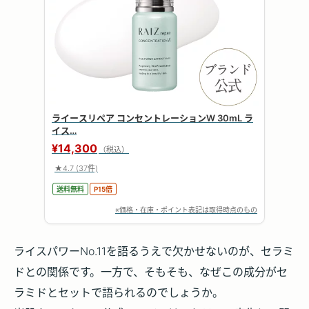
ライースリペア コンセントレーションW 30mL ラ
イス…
¥14,300
（税込）
★4.7
(37件)
送料無料
P15倍
※価格・在庫・ポイント表記は取得時点のもの
ライスパワーNo.11を語るうえで欠かせないのが、
セラミ
ド
との関係です。一方で、そもそも、なぜこの成分がセ
ラミドとセットで語られるのでしょうか。