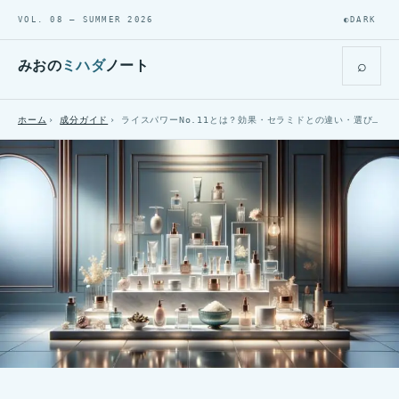
VOL. 08 — SUMMER 2026
◐
DARK
⌕
みおの
ミハダ
ノート
ホーム
成分ガイド
ライスパワーNo.11とは？効果・セラミドとの違い・選び方【2026年最新】