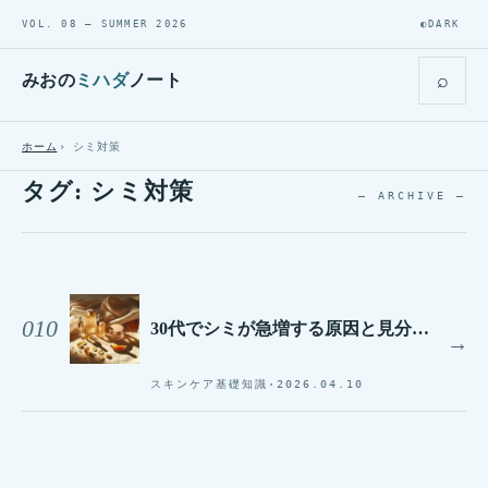
VOL. 08 — SUMMER 2026
◐
DARK
⌕
みおの
ミハダ
ノート
ホーム
シミ対策
タグ:
シミ対策
— ARCHIVE —
010
30代でシミが急増する原因と見分け方｜セルフケアとクリニック治療の選び方【2026年版】
→
スキンケア基礎知識
·
2026.04.10