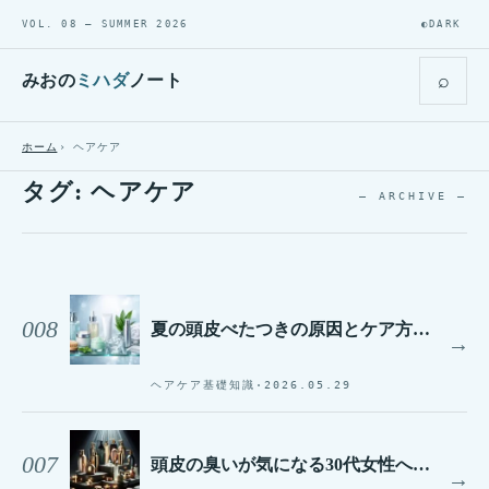
VOL. 08 — SUMMER 2026
◐
DARK
⌕
みおの
ミハダ
ノート
ホーム
ヘアケア
タグ:
ヘアケア
— ARCHIVE —
008
夏の頭皮べたつきの原因とケア方法｜30代から見直したい頭皮ケア
→
ヘアケア基礎知識
·
2026.05.29
007
頭皮の臭いが気になる30代女性へ｜原因と正しいシャンプー選び
→