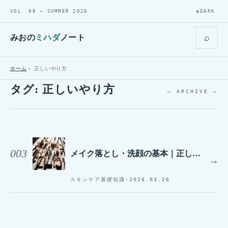
VOL. 08 — SUMMER 2026
◐
DARK
⌕
みおの
ミハダ
ノート
ホーム
正しいやり方
タグ:
正しいやり方
— ARCHIVE —
003
メイク落とし・洗顔の基本｜正しい順番とやり方を美容ブロガーが徹底解説
→
スキンケア基礎知識
·
2026.03.26