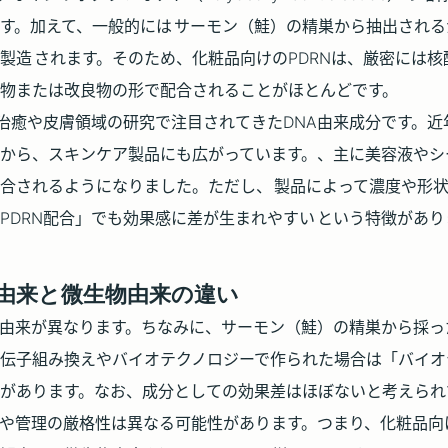
す。加えて、一般的には
サーモン（鮭）の精巣から抽出される
製造
されます。そのため、化粧品向けのPDRNは、厳密には核
物または改良物の形で配合されることがほとんどです。
傷治癒や皮膚領域の研究で注目されてきたDNA由来成分です。
から、スキンケア製品にも広がっています。、主に美容液やシ
合されるようになりました。ただし、
製品によって濃度や形
PDRN配合」でも効果感に差が生まれやすい
という特徴があり
由来と微生物由来の違い
由来が異なります。ちなみに、サーモン（鮭）の精巣から採っ
伝子組み換えやバイオテクノロジーで作られた場合は「バイオ
があります。なお、成分としての効果差はほぼないと考えられ
や管理の厳格性は異なる可能性があります。つまり、化粧品向