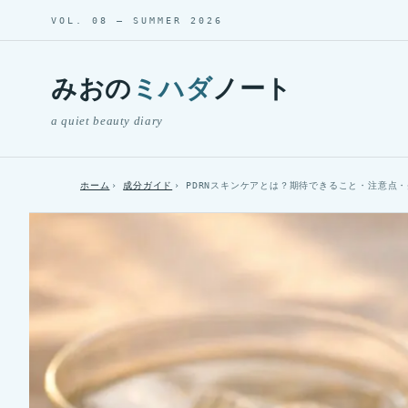
VOL. 08 — SUMMER 2026
みおの
ミハダ
ノート
a quiet beauty diary
ホーム
成分ガイド
PDRNスキンケアとは？期待できること・注意点