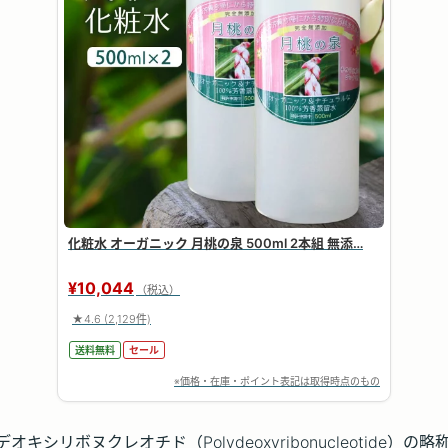
化粧水 オーガニック 月桃の泉 500ml 2本組 無添…
¥10,044
（税込）
★4.6
(2,129件)
送料無料
セール
※価格・在庫・ポイント表記は取得時点のもの
オキシリボヌクレオチド（Polydeoxyribonucleotide）の