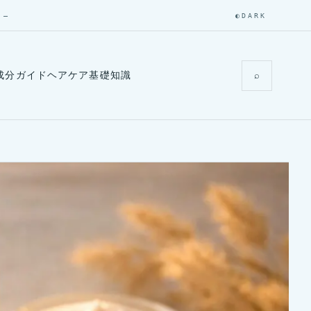
 —
◐
DARK
成分ガイド
ヘアケア基礎知識
⌕