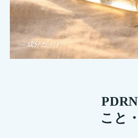
— 成分ガイド
PD
こと