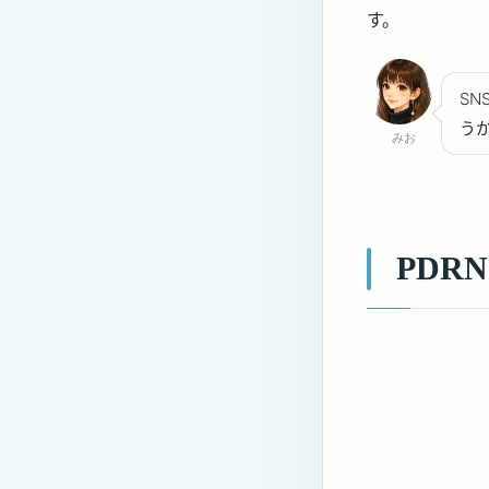
す。
S
う
みお
PDR