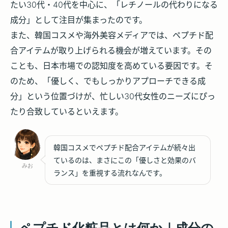
たい30代・40代を中心に、「レチノールの代わりになる
成分」として注目が集まったのです。
また、韓国コスメや海外美容メディアでは、ペプチド配
合アイテムが取り上げられる機会が増えています。その
ことも、日本市場での認知度を高めている要因です。そ
のため、「優しく、でもしっかりアプローチできる成
分」という位置づけが、忙しい30代女性のニーズにぴっ
たり合致しているといえます。
韓国コスメでペプチド配合アイテムが続々出
ているのは、まさにこの「優しさと効果のバ
みお
ランス」を重視する流れなんです。