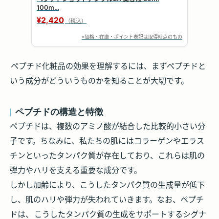
100m…
¥2,420
（税込）
※価格・在庫・ポイント表記は取得時点のもの
ペプチド化粧品の効果を理解するには、まずペプチドと
いう成分がどういうものかを知ることが大切です。
ペプチドの構造と特徴
ペプチドは、複数のアミノ酸が結合した比較的小さい分
子です。ちなみに、私たちの肌にはコラーゲンやエラス
チンといったタンパク質が存在しており、これらは肌の
弾力やハリを支える重要な成分です。
しかし加齢により、こうしたタンパク質の生成量が低下
し、肌のハリや弾力が失われていきます。なお、ペプチ
ドは、
こうしたタンパク質の生成をサポートするシグナ