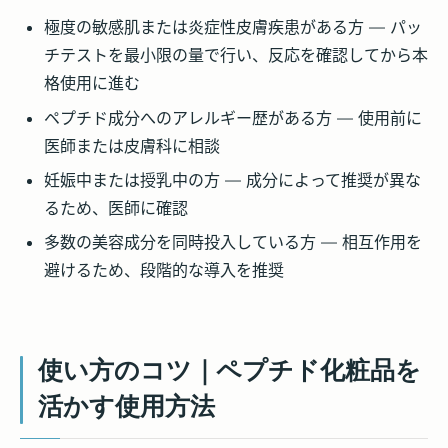
極度の敏感肌または炎症性皮膚疾患がある方
— パッ
チテストを最小限の量で行い、反応を確認してから本
格使用に進む
ペプチド成分へのアレルギー歴がある方
— 使用前に
医師または皮膚科に相談
妊娠中または授乳中の方
— 成分によって推奨が異な
るため、医師に確認
多数の美容成分を同時投入している方
— 相互作用を
避けるため、段階的な導入を推奨
使い方のコツ｜ペプチド化粧品を
活かす使用方法