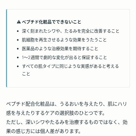
⚠ ペプチド化粧品でできないこと
深く刻まれたシワや、たるみを完全に改善すること
肌細胞を再生させるような効果をうたうこと
医薬品のような治療効果を期待すること
1〜2週間で劇的な変化が出ると保証すること
すべての肌タイプに同じような実感があると考える
こと
ペプチド配合化粧品は、うるおいを与えたり、肌にハリ
感を与えたりするケアの選択肢のひとつです。
ただし、深いシワやたるみを治療するものではなく、効
果の感じ方には個人差があります。