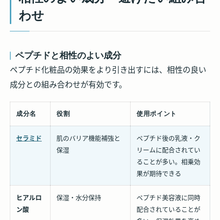
わせ
ペプチドと相性のよい成分
ペプチド化粧品の効果をより引き出すには、相性の良い
成分との組み合わせが有効です。
成分名
役割
使用ポイント
セラミド
肌のバリア機能補強と
ペプチド後の乳液・ク
保湿
リームに配合されてい
ることが多い。相乗効
果が期待できる
ヒアルロ
保湿・水分保持
ペプチド美容液に同時
ン酸
配合されていることが