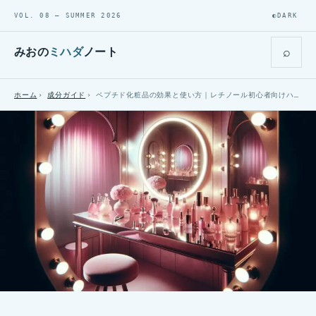
VOL. 08 — SUMMER 2026
◐
DARK
⌕
みおの
ミハダ
ノート
ホーム
成分ガイド
ペプチド化粧品の効果と使い方｜レチノール初心者向けハリケア成分2026年版