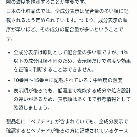
際の濃度を推測することが重要です。
日本の化粧品法では、全成分表示は配合量の多い順に記
載されるよう定められています。つまり、成分表示の順
序が早いほど、その成分の配合量が多いということで
す。
全成分表示は原則として配合量の多い順ですが、1％
以下の成分は順不同のため、表示順だけで濃度や効果
を正確に判断することはできません。
10番目～15番目に記載されている：
中程度の濃度
表示順が後ろでも、低濃度で機能する成分や処方設計
の違いがあるため、表示順はあくまで参考情報として
確認しましょう。
製品名に「ペプチド」が含まれていても、全成分表示で
確認するとペプチドが後ろの方に記載されているケース