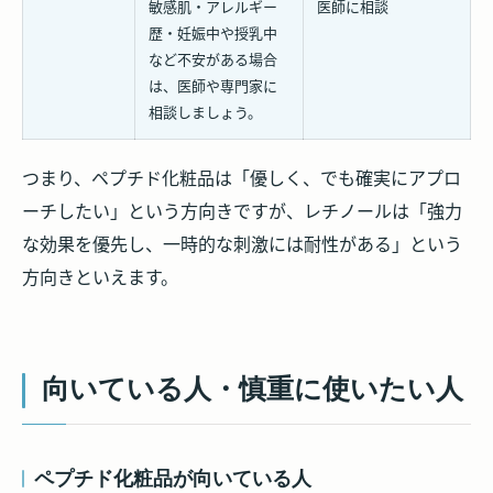
敏感肌・アレルギー
医師に相談
歴・妊娠中や授乳中
など不安がある場合
は、医師や専門家に
相談しましょう。
つまり、ペプチド化粧品は「優しく、でも確実にアプロ
ーチしたい」という方向きですが、レチノールは「強力
な効果を優先し、一時的な刺激には耐性がある」という
方向きといえます。
向いている人・慎重に使いたい人
ペプチド化粧品が向いている人