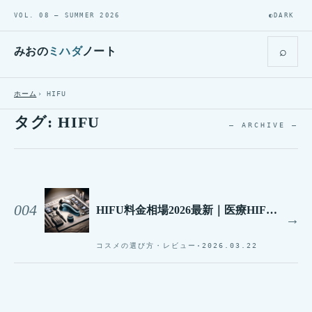
VOL. 08 — SUMMER 2026
◐
DARK
⌕
みおの
ミハダ
ノート
ホーム
HIFU
タグ:
HIFU
— ARCHIVE —
004
HIFU料金相場2026最新｜医療HIFU価格比較と失敗しない選び方
→
コスメの選び方・レビュー
·
2026.03.22