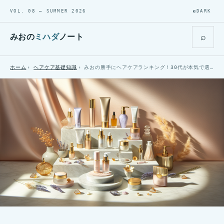
VOL. 08 — SUMMER 2026
◐
DARK
⌕
みおの
ミハダ
ノート
ホーム
ヘアケア基礎知識
みおの勝手にヘアケアランキング！30代が本気で選んだ5選【2026年春版】