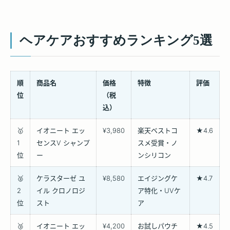
ヘアケアおすすめランキング5選
順
商品名
価格
特徴
評価
位
（税
込）
🥇
イオニート エッ
¥3,980
楽天ベストコ
★4.6
1
センスV シャンプ
スメ受賞・ノ
位
ー
ンシリコン
🥈
ケラスターゼ ユ
¥8,580
エイジングケ
★4.7
2
イル クロノロジ
ア特化・UVケ
位
スト
ア
🥉
イオニート エッ
¥4,200
お試しパウチ
★4.5