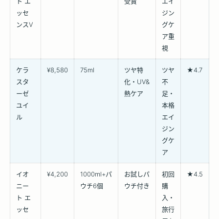
ト エ
受賞
エイ
ッセ
ジン
ンスV
グケ
ア重
視
ケラ
¥8,580
75ml
ツヤ特
ツヤ
★4.7
スタ
化・UV&
不
ーゼ
熱ケア
足・
ユイ
本格
ル
エイ
ジン
グケ
ア
イオ
¥4,200
1000ml+パ
お試しパ
初回
★4.5
ニー
ウチ6個
ウチ付き
購
ト エ
入・
ッセ
旅行