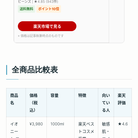
ビーンズ | ★4.85 (943件)
送料無料
ポイント10倍
楽天市場で見る
※ 価格は記事執筆時点のものです
全商品比較表
商品
価格
容量
特徴
向い
楽天
名
（税
てい
評価
込）
る人
イオ
¥3,980
1000ml
楽天ベス
敏感
★4.6
ニー
トコスメ
肌・