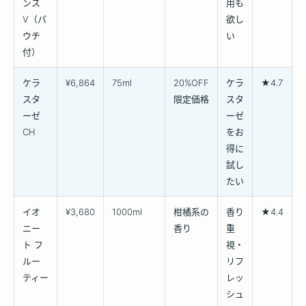
ンス
用も
V（パ
欲し
ウチ
い
付）
ケラ
¥6,864
75ml
20%OFF
ケラ
★4.7
スタ
限定価格
スタ
ーゼ
ーゼ
CH
をお
得に
試し
たい
イオ
¥3,680
1000ml
柑橘系の
香り
★4.4
ニー
香り
重
ト フ
視・
ルー
リフ
ティー
レッ
シュ