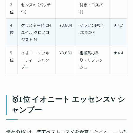
3
センスV（パウチ
付き・コスパ
位
付）
◎
4
ケラスターゼ CH
¥6,864
マラソン限定
★4.7
位
ユイル クロノロ
20%OFF
ジスト N
5
イオニート フル
¥3,680
柑橘系の香
★4.4
位
ーティー シャン
り・リフレッ
プー
シュ
🥇1位 イオニート エッセンスV シ
ャンプー
堂々の1位は、楽天ベストコスメを受賞したイオニートの